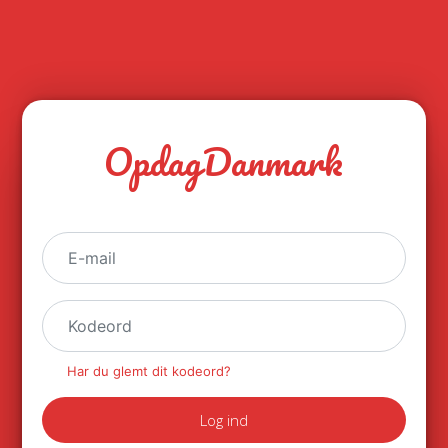
OpdagDanmark
Har du glemt dit kodeord?
Log ind