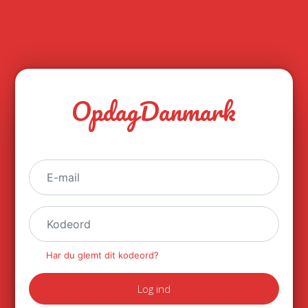
OpdagDanmark
Har du glemt dit kodeord?
Log ind