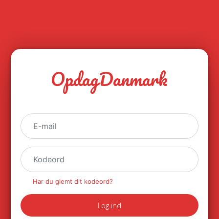
OpdagDanmark
Har du glemt dit kodeord?
Log ind