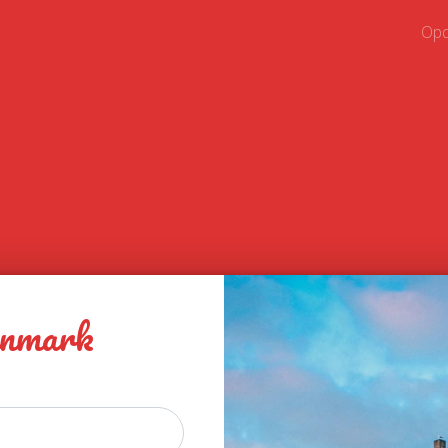
Opd
nmark