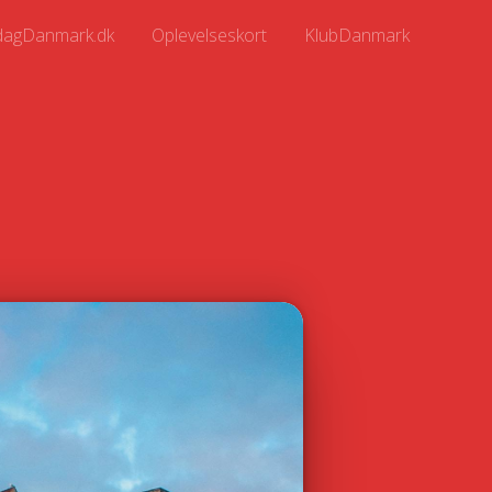
agDanmark.dk
Oplevelseskort
KlubDanmark