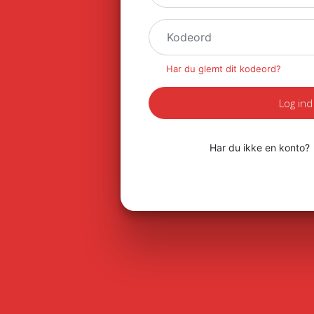
Har du glemt dit kodeord?
Log ind
Har du ikke en konto?