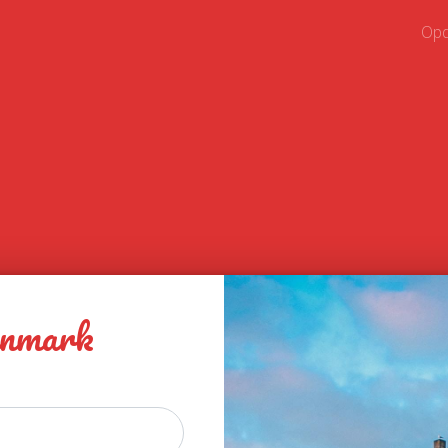
Opd
nmark